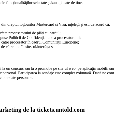
tele funcționalităților selectate și/sau aplicate de tine.
 din dreptul logourilor Mastercard și Visa, înțelegi și esti de acord că:
erfața procesatorului de plăți cu cardul;
upuse Politicii de Confidențialitate a procesatorului;
 de catre procesator în cadrul Comunității Europene;
e către tine în site- ul/interfața sa.
pi la un concurs sau la o promoție pe site-ul web, pe aplicația mobilă sau
r personal. Participarea la sondaje este complet voluntară. Dacă ne cont
clude date personale.
arketing de la tickets.untold.com