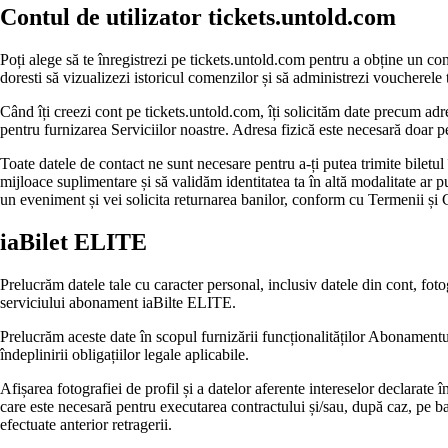
Contul de utilizator tickets.untold.com
Poți alege să te înregistrezi pe tickets.untold.com pentru a obține un co
doresti să vizualizezi istoricul comenzilor și să administrezi voucherele 
Când îți creezi cont pe tickets.untold.com, îți solicităm date precum adr
pentru furnizarea Serviciilor noastre. Adresa fizică este necesară doar pen
Toate datele de contact ne sunt necesare pentru a-ți putea trimite biletul î
mijloace suplimentare și să validăm identitatea ta în altă modalitate ar p
un eveniment și vei solicita returnarea banilor, conform cu Termenii și 
iaBilet ELITE
Prelucrăm datele tale cu caracter personal, inclusiv datele din cont, foto
serviciului abonament iaBilte ELITE.
Prelucrăm aceste date în scopul furnizării funcționalităților Abonamentulu
îndeplinirii obligațiilor legale aplicabile.
Afișarea fotografiei de profil și a datelor aferente intereselor declarate
care este necesară pentru executarea contractului și/sau, după caz, pe baz
efectuate anterior retragerii.