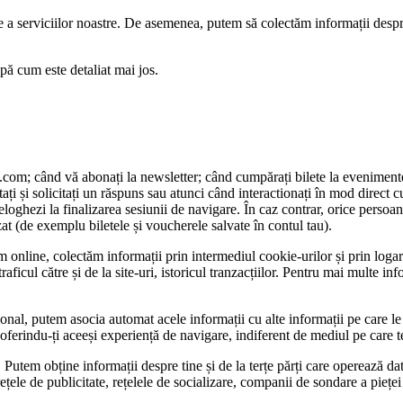
ine a serviciilor noastre. De asemenea, putem să colectăm informații desp
pă cum este detaliat mai jos.
d.com; când vă abonați la newsletter; când cumpărați bilete la evenimentele
ați și solicitați un răspuns sau atunci când interactionați în mod direct cu
oghezi la finalizarea sesiunii de navigare. În caz contrar, orice persoan
izat (de exemplu biletele și voucherele salvate în contul tau).
m online, colectăm informații prin intermediul cookie-urilor și prin logar
traficul către și de la site-uri, istoricul tranzacțiilor. Pentru mai multe i
sonal, putem asocia automat acele informații cu alte informații pe care le c
 oferindu-ți aceeși experiență de navigare, indiferent de mediul pe care t
ți. Putem obține informații despre tine și de la terțe părți care operează d
ețele de publicitate, rețelele de socializare, companii de sondare a pieței