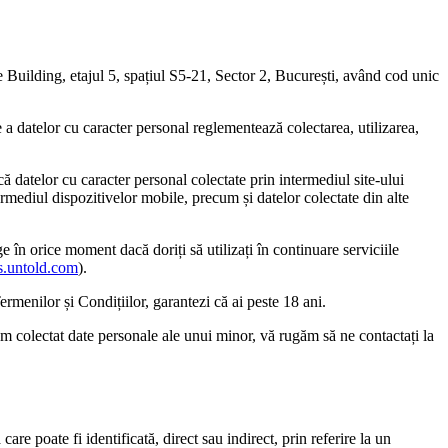
e Building, etajul 5, spațiul S5-21, Sector 2, București, având cod unic
e a datelor cu caracter personal reglementează colectarea, utilizarea,
ică datelor cu caracter personal colectate prin intermediul site-ului
termediul dispozitivelor mobile, precum și datelor colectate din alte
e în orice moment dacă doriți să utilizați în continuare serviciile
ts.untold.com
).
ermenilor și Condițiilor, garantezi că ai peste 18 ani.
 am colectat date personale ale unui minor, vă rugăm să ne contactați la
are poate fi identificată, direct sau indirect, prin referire la un