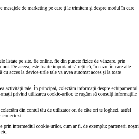
re mesajele de marketing pe care ți le trimitem și despre modul în care
 listate pe site, fie online, fie din puncte fizice de vânzare, prin
 noi. De aceea, este foarte important să reții că, în cazul în care alte
ă cu acces la device-urile tale va avea automat acces și la toate
ea activității tale. În principal, colectăm informații despre echipamentul
nformații privind utilizarea cookie-urilor, te rugăm să consulți informațiile
olectăm din contul tău de utilizator ori de câte ori te loghezi, astfel
e conectezi.
ate prin intermediul cookie-urilor, cum ar fi, de exemplu: partenerii noștri
 etc.