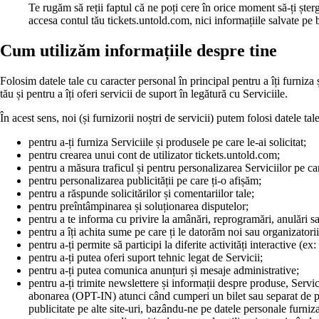
Te rugăm să reții faptul că ne poți cere în orice moment să-ți ște
accesa contul tău tickets.untold.com, nici informațiile salvate pe 
Cum utilizăm informațiile despre tine
Folosim datele tale cu caracter personal în principal pentru a îți furniza ș
tău și pentru a îți oferi servicii de suport în legătură cu Serviciile.
În acest sens, noi (și furnizorii noștri de servicii) putem folosi datele 
pentru a-ți furniza Serviciile și produsele pe care le-ai solicitat;
pentru crearea unui cont de utilizator tickets.untold.com;
pentru a măsura traficul și pentru personalizarea Serviciilor pe car
pentru personalizarea publicității pe care ți-o afișăm;
pentru a răspunde solicitărilor și comentariilor tale;
pentru preîntâmpinarea și soluționarea disputelor;
pentru a te informa cu privire la amânări, reprogramări, anulări s
pentru a îți achita sume pe care ți le datorăm noi sau organizator
pentru a-ți permite să participi la diferite activități interactive (ex
pentru a-ți putea oferi suport tehnic legat de Servicii;
pentru a-ți putea comunica anunțuri și mesaje administrative;
pentru a-ți trimite newslettere și informații despre produse, Servi
abonarea (OPT-IN) atunci când cumperi un bilet sau separat de pe 
publicitate pe alte site-uri, bazându-ne pe datele personale furnizat