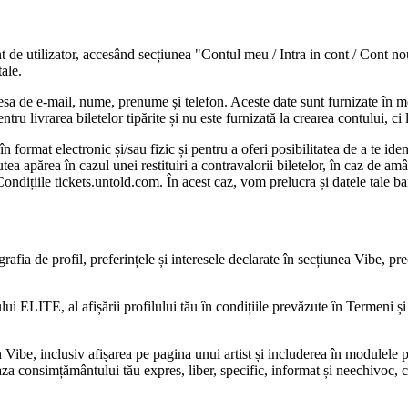
nt de utilizator, accesând secțiunea "Contul meu / Intra in cont / Cont n
tale.
esa de e-mail, nume, prenume și telefon. Aceste date sunt furnizate în mod
tru livrarea biletelor tipărite și nu este furnizată la crearea contului, ci
n format electronic și/sau fizic și pentru a oferi posibilitatea de a te iden
utea apărea în cazul unei restituiri a contravalorii biletelor, în caz de 
Condițiile tickets.untold.com. În acest caz, vom prelucra și datele tale 
grafia de profil, preferințele și interesele declarate în secțiunea Vibe, p
i ELITE, al afișării profilului tău în condițiile prevăzute în Termeni și 
 în Vibe, inclusiv afișarea pe pagina unui artist și includerea în modulele
a consimțământului tău expres, liber, specific, informat și neechivoc, car