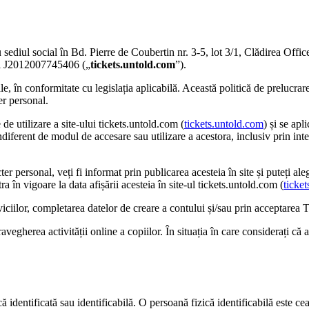
sediul social în Bd. Pierre de Coubertin nr. 3-5, lot 3/1, Clădirea Offic
lui J2012007745406 („
tickets.untold.com
”).
le, în conformitate cu legislația aplicabilă. Această politică de prelucrar
er personal.
 de utilizare a site-ului tickets.untold.com (
tickets.untold.com
) și se apl
 indiferent de modul de accesare sau utilizare a acestora, inclusiv prin in
 personal, veți fi informat prin publicarea acesteia în site și puteți aleg
a în vigoare la data afișării acesteia în site-ul tickets.untold.com (
ticke
viciilor, completarea datelor de creare a contului și/sau prin acceptarea T
vegherea activității online a copiilor. În situația în care considerați că
 identificată sau identificabilă. O persoană fizică identificabilă este cea c