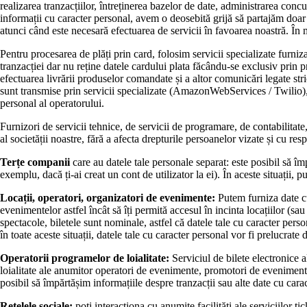
realizarea tranzacțiilor, întreținerea bazelor de date, administrarea conc
informații cu caracter personal, avem o deosebită grijă să partajăm doar 
atunci când este necesară efectuarea de servicii în favoarea noastră. În m
Pentru procesarea de plăți prin card, folosim servicii specializate furniz
tranzacției dar nu reține datele cardului plata făcându-se exclusiv prin pr
efectuarea livrării produselor comandate și a altor comunicări legate str
sunt transmise prin servicii specializate (AmazonWebServices / Twilio), m
personal al operatorului.
Furnizori de servicii tehnice, de servicii de programare, de contabilitate
al societății noastre, fără a afecta drepturile persoanelor vizate și cu re
Terțe companii
care au datele tale personale separat: este posibil să îm
exemplu, dacă ți-ai creat un cont de utilizator la ei). În aceste situații,
Locații, operatori, organizatori de evenimente:
Putem furniza date cu 
evenimentelor astfel încât să îți permită accesul în incinta locațiilor (
spectacole, biletele sunt nominale, astfel că datele tale cu caracter pers
în toate aceste situații, datele tale cu caracter personal vor fi prelucrate 
Operatorii programelor de loialitate:
Serviciul de bilete electronice 
loialitate ale anumitor operatori de evenimente, promotori de evenimente
posibil să împărtășim informațiile despre tranzacții sau alte date cu carac
Rețelele sociale:
poți interacționa cu anumite facilități ale serviciilor 