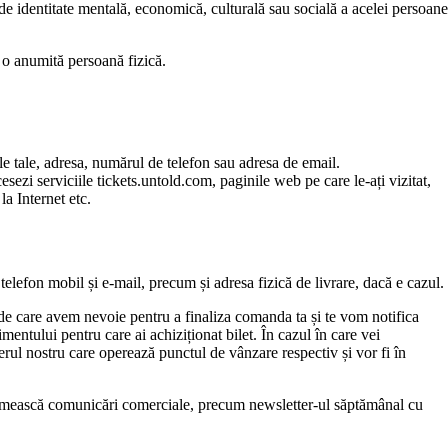
, de identitate mentală, economică, culturală sau socială a acelei persoane
a o anumită persoană fizică.
ele tale, adresa, numărul de telefon sau adresa de email.
cesezi serviciile tickets.untold.com, paginile web pe care le-ați vizitat,
la Internet etc.
, telefon mobil și e-mail, precum și adresa fizică de livrare, dacă e cazul.
 de care avem nevoie pentru a finaliza comanda ta și te vom notifica
ntului pentru care ai achiziționat bilet. În cazul în care vei
nerul nostru care operează punctul de vânzare respectiv și vor fi în
ă primească comunicări comerciale, precum newsletter-ul săptămânal cu