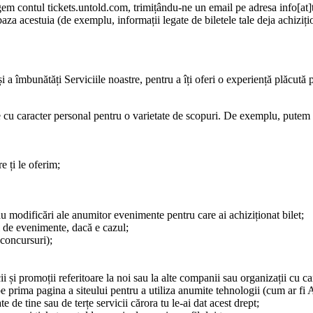
rgem contul tickets.untold.com, trimițându-ne un email pe adresa info[at
baza acestuia (de exemplu, informații legate de biletele tale deja achiziți
i a îmbunătăți Serviciile noastre, pentru a îți oferi o experiență plăcută p
tale cu caracter personal pentru o varietate de scopuri. De exemplu, putem 
e ți le oferim;
au modificări ale anumitor evenimente pentru care ai achiziționat bilet;
ii de evenimente, dacă e cazul;
: concursuri);
cii și promoții referitoare la noi sau la alte companii sau organizații cu 
prima pagina a siteului pentru a utiliza anumite tehnologii (cum ar fi 
e de tine sau de terțe servicii cărora tu le-ai dat acest drept;