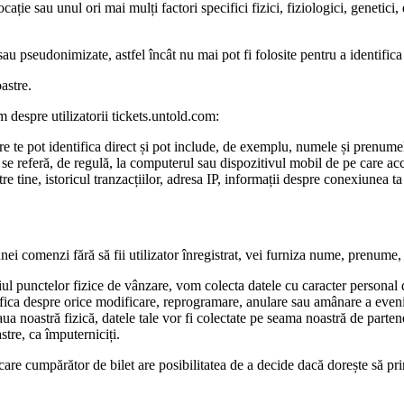
ație sau unul ori mai mulți factori specifici fizici, fiziologici, genetici
au pseudonimizate, astfel încât nu mai pot fi folosite pentru a identific
astre.
m despre utilizatorii tickets.untold.com:
 care te pot identifica direct și pot include, de exemplu, numele și prenum
re se referă, de regulă, la computerul sau dispozitivul mobil de pe care ac
tre tine, istoricul tranzacțiilor, adresa IP, informații despre conexiunea ta 
a unei comenzi fără să fii utilizator înregistrat, vei furniza nume, prenume
diul punctelor fizice de vânzare, vom colecta datele cu caracter personal
ica despre orice modificare, reprogramare, anulare sau amânare a evenime
eaua noastră fizică, datele tale vor fi colectate pe seama noastră de parte
stre, ca împuterniciți.
 fiecare cumpărător de bilet are posibilitatea de a decide dacă dorește s