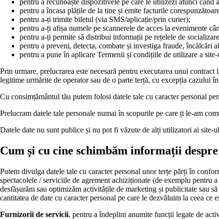
pentru a recunoaște dispozitivele pe care le utilizezi atunci când a
pentru a încasa plățile de la tine și emite facturile corespunzătoar
pentru a-ți trimite biletul (via SMS/aplicație/prin curier);
pentru a-ți afișa numele pe scannerele de acces la evenimente când
pentru a-ți permite să distribui informații pe rețelele de socializare
pentru a preveni, detecta, combate și investiga fraude, încălcări ale 
pentru a pune în aplicare Termenii și condițiile de utilizare a site-
Prin urmare, prelucrarea este necesară pentru executarea unui contract la 
legitime urmărite de operator sau de o parte terță, cu excepția cazului în
Cu consimțământul tău putem folosi datele tale cu caracter personal pen
Prelucram datele tale personale numai în scopurile pe care ți le-am comu
Datele date nu sunt publice și nu pot fi văzute de alți utilizatori ai site-ul
Cum și cu cine schimbăm informații despre
Putem divulga datele tale cu caracter personal unor terțe părți în conform
spectacolele / serviciile de agrement achiziționate (de exemplu pentru a 
desfășurăm sau optimizăm activitățile de marketing și publicitate sau să
cantitatea de date cu caracter personal pe care le dezvăluim la ceea ce es
Furnizorii de servicii
, pentru a îndeplini anumite funcții legate de acti