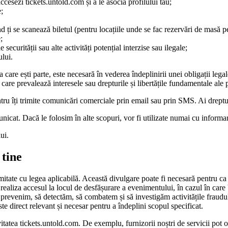
ccesezi tickets.untold.com și a le asocia profilului tau;
e;
 ți se scanează biletul (pentru locațiile unde se fac rezervări de masă 
;
securității sau alte activități potențial interzise sau ilegale;
ului.
care ești parte, este necesară în vederea îndeplinirii unei obligații legal
 care prevalează interesele sau drepturile și libertățile fundamentale ale 
tru îți trimite comunicări comerciale prin email sau prin SMS. Ai dreptu
nicat. Dacă le folosim în alte scopuri, vor fi utilizate numai cu informa
ui.
 tine
itate cu legea aplicabilă. Această divulgare poate fi necesară pentru ca no
realiza accesul la locul de desfășurare a evenimentului, în cazul în care
 prevenim, să detectăm, să combatem și să investigăm activitățile fraudu
te direct relevant și necesar pentru a îndeplini scopul specificat.
vitatea tickets.untold.com. De exemplu, furnizorii noștri de servicii pot o