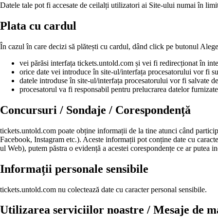
Datele tale pot fi accesate de ceilalți utilizatori ai Site-ului numai în limi
Plata cu cardul
În cazul în care decizi să plătești cu cardul, dând click pe butonul Alege
vei părăsi interfața tickets.untold.com și vei fi redirecționat în int
orice date vei introduce în site-ul/interfața procesatorului vor fi s
datele introduse în site-ul/interfața procesatorului vor fi salvate
procesatorul va fi responsabil pentru prelucrarea datelor furnizate d
Concursuri / Sondaje / Corespondență
tickets.untold.com poate obține informații de la tine atunci când partici
Facebook, Instagram etc.). Aceste informații pot conține date cu caracte
ul Web), putem păstra o evidență a acestei corespondențe ce ar putea in
Informații personale sensibile
tickets.untold.com nu colectează date cu caracter personal sensibile.
Utilizarea serviciilor noastre / Mesaje de m