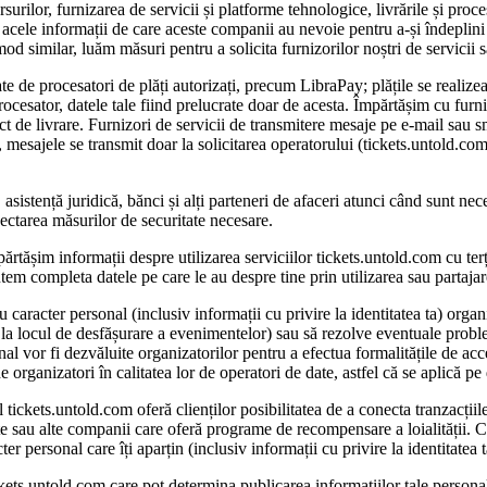
ursurilor, furnizarea de servicii și platforme tehnologice, livrările și pr
acele informații de care aceste companii au nevoie pentru a-și îndeplini 
od similar, luăm măsuri pentru a solicita furnizorilor noștri de servicii 
ate de procesatori de plăți autorizați, precum LibraPay; plățile se realiz
ocesator, datele tale fiind prelucrate doar de acesta. Împărtășim cu furniz
ict de livrare. Furnizori de servicii de transmitere mesaje pe e-mail sau 
esajele se transmit doar la solicitarea operatorului (tickets.untold.com) 
, asistență juridică, bănci și alți parteneri de afaceri atunci când sunt n
spectarea măsurilor de securitate necesare.
părtășim informații despre utilizarea serviciilor tickets.untold.com cu ter
 putem completa datele pe care le au despre tine prin utilizarea sau partaja
caracter personal (inclusiv informații cu privire la identitatea ta) organ
sau la locul de desfășurare a evenimentelor) sau să rezolve eventuale pro
onal vor fi dezvăluite organizatorilor pentru a efectua formalitățile de a
de organizatori în calitatea lor de operatori de date, astfel că se aplică pe 
al tickets.untold.com oferă clienților posibilitatea de a conecta tranzac
 sau alte companii care oferă programe de recompensare a loialității. Cân
ter personal care îți aparțin (inclusiv informații cu privire la identitatea
tickets.untold.com care pot determina publicarea informațiilor tale person