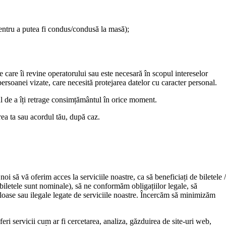
pentru a putea fi condus/condusă la masă);
e care îi revine operatorului sau este necesară în scopul intereselor
persoanei vizate, care necesită protejarea datelor cu caracter personal.
l de a îți retrage consimțământul în orice moment.
rea ta sau acordul tău, după caz.
i să vă oferim acces la serviciile noastre, ca să beneficiați de biletele /
 biletele sunt nominale), să ne conformăm obligațiilor legale, să
loase sau ilegale legate de serviciile noastre. Încercăm să minimizăm
feri servicii cum ar fi cercetarea, analiza, găzduirea de site-uri web,