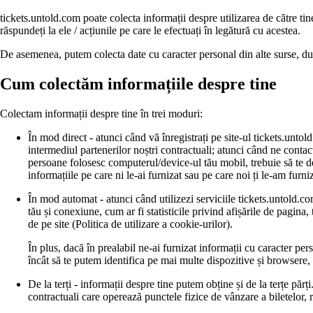
tickets.untold.com poate colecta informații despre utilizarea de către t
răspundeți la ele / acțiunile pe care le efectuați în legătură cu acestea.
De asemenea, putem colecta date cu caracter personal din alte surse, du
Cum colectăm informațiile despre tine
Colectam informații despre tine în trei moduri:
În mod direct - atunci când vă înregistrați pe site-ul tickets.untol
intermediul partenerilor noștri contractuali; atunci când ne contact
persoane folosesc computerul/device-ul tău mobil, trebuie să te del
informațiile pe care ni le-ai furnizat sau pe care noi ți le-am furn
În mod automat - atunci când utilizezi serviciile tickets.untold.co
tău și conexiune, cum ar fi statisticile privind afișările de pagina, 
de pe site (Politica de utilizare a cookie-urilor).
În plus, dacă în prealabil ne-ai furnizat informații cu caracter per
încât să te putem identifica pe mai multe dispozitive și browsere,
De la terți - informații despre tine putem obține și de la terțe păr
contractuali care operează punctele fizice de vânzare a biletelor, r