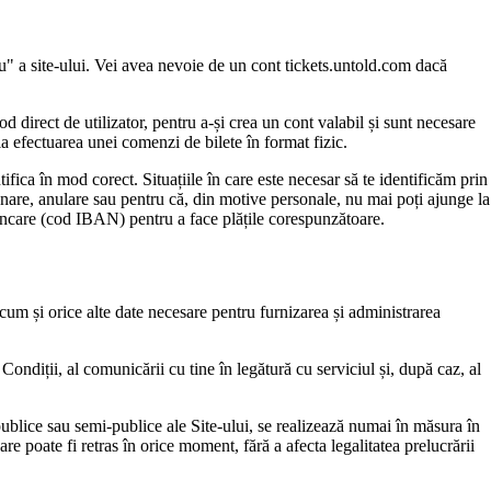
ou" a site-ului. Vei avea nevoie de un cont tickets.untold.com dacă
 direct de utilizator, pentru a-și crea un cont valabil și sunt necesare
 la efectuarea unei comenzi de bilete în format fizic.
tifica în mod corect. Situațiile în care este necesar să te identificăm prin
amânare, anulare sau pentru că, din motive personale, nu mai poți ajunge la
bancare (cod IBAN) pentru a face plățile corespunzătoare.
recum și orice alte date necesare pentru furnizarea și administrarea
Condiții, al comunicării cu tine în legătură cu serviciul și, după caz, al
 publice sau semi-publice ale Site-ului, se realizează numai în măsura în
e poate fi retras în orice moment, fără a afecta legalitatea prelucrării