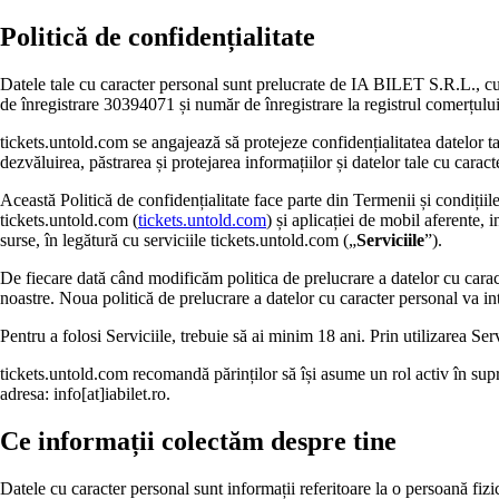
Politică de confidențialitate
Datele tale cu caracter personal sunt prelucrate de IA BILET S.R.L., cu 
de înregistrare 30394071 și număr de înregistrare la registrul comerțu
tickets.untold.com se angajează să protejeze confidențialitatea datelor ta
dezvăluirea, păstrarea și protejarea informațiilor și datelor tale cu caract
Această Politică de confidențialitate face parte din Termenii și condițiile
tickets.untold.com (
tickets.untold.com
) și aplicației de mobil aferente,
surse, în legătură cu serviciile tickets.untold.com („
Serviciile
”).
De fiecare dată când modificăm politica de prelucrare a datelor cu caracter
noastre. Noua politică de prelucrare a datelor cu caracter personal va intr
Pentru a folosi Serviciile, trebuie să ai minim 18 ani. Prin utilizarea Ser
tickets.untold.com recomandă părinților să își asume un rol activ în supra
adresa: info[at]iabilet.ro.
Ce informații colectăm despre tine
Datele cu caracter personal sunt informații referitoare la o persoană fizică