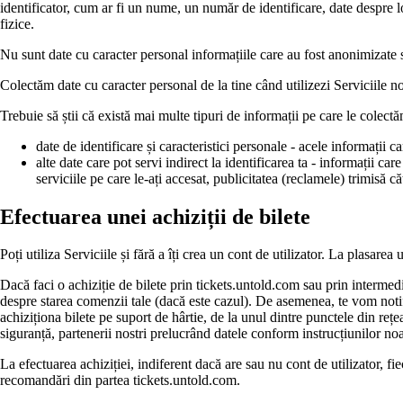
identificator, cum ar fi un nume, un număr de identificare, date despre loc
fizice.
Nu sunt date cu caracter personal informațiile care au fost anonimizate s
Colectăm date cu caracter personal de la tine când utilizezi Serviciile no
Trebuie să știi că există mai multe tipuri de informații pe care le colectă
date de identificare și caracteristici personale - acele informații
alte date care pot servi indirect la identificarea ta - informații ca
serviciile pe care le-ați accesat, publicitatea (reclamele) trimisă că
Efectuarea unei achiziții de bilete
Poți utiliza Serviciile și fără a îți crea un cont de utilizator. La plasare
Dacă faci o achiziție de bilete prin tickets.untold.com sau prin interme
despre starea comenzii tale (dacă este cazul). De asemenea, te vom notif
achiziționa bilete pe suport de hârtie, de la unul dintre punctele din reț
siguranță, partenerii nostri prelucrând datele conform instrucțiunilor noa
La efectuarea achiziției, indiferent dacă are sau nu cont de utilizator,
recomandări din partea tickets.untold.com.