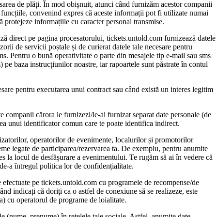
ocesarea de plăți. În mod obișnuit, atunci când furnizăm acestor companii
funcțiile, convenind expres că aceste informații pot fi utilizate numai
să protejeze informațiile cu caracter personal transmise.
ează direct pe pagina procesatorului, tickets.untold.com furnizează datele
orii de servicii poștale și de curierat datele tale necesare pentru
sms. Pentru o bună operativitate o parte din mesajele tip e-mail sau sms
pe baza instrucțiunilor noastre, iar rapoartele sunt păstrate în contul
ecesare pentru executarea unui contract sau când există un interes legitim
țe companii cărora le furnizezi/le-ai furnizat separat date personale (de
rea unui identificator comun care te poate identifica indirect.
izatorilor, operatorilor de evenimente, localurilor și promotorilor
bleme legate de participarea/rezervarea ta. De exemplu, pentru anumite
cces la locul de desfășurare a evenimentului. Te rugăm să ai în vedere că
de-a întregul politica lor de confidențialitate.
țiile efectuate pe tickets.untold.com cu programele de recompense/de
d indicați că doriți ca o astfel de conexiune să se realizeze, este
 ta) cu operatorul de programe de loialitate.
ale (nume, prenume) în rețelele tale sociale. Astfel, anumite date